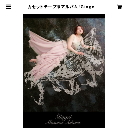
カセットテープ版アルバム「Gingei -
銀鯨-」限定販売100本‼️ | Aihara
masami Webstore