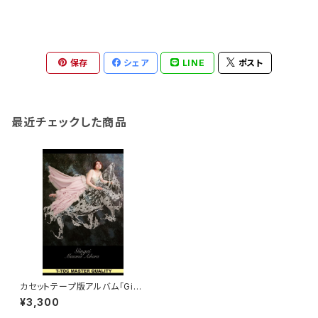
保存
シェア
LINE
ポスト
最近チェックした商品
カセットテープ版アルバム「Ging
ei -銀鯨-」限定販売100本‼️
¥3,300